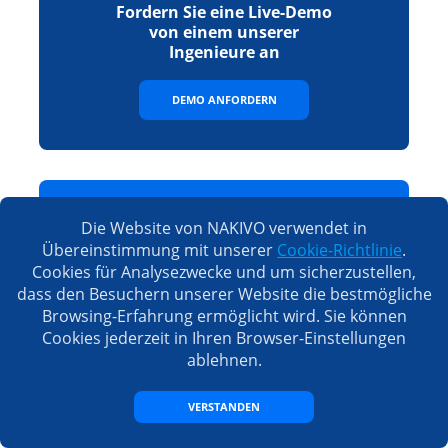
Fordern Sie eine Live-Demo
von einem unserer
Ingenieure an
DEMO ANFORDERN
Laden Sie eine voll
Die Website von NAKIVO verwendet in
funktionsfähige kostenlose
Übereinstimmung mit unserer
Cookie-Richtlinie
.
Testversion herunter
Cookies für Analysezwecke und um sicherzustellen,
dass den Besuchern unserer Website die bestmögliche
KOSTENLOSE TESTVERSION
Browsing-Erfahrung ermöglicht wird. Sie können
Cookies jederzeit in Ihren Browser-Einstellungen
ablehnen.
VERSTANDEN
Vollständige Liste der
Features, Editionen und