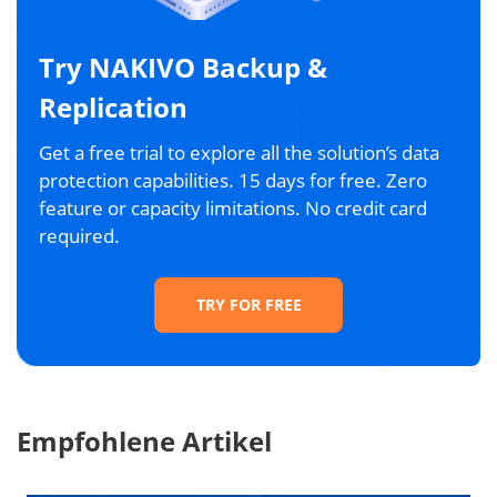
Try NAKIVO Backup &
Replication
Get a free trial to explore all the solution’s data
protection capabilities. 15 days for free. Zero
feature or capacity limitations. No credit card
required.
TRY FOR FREE
Empfohlene Artikel