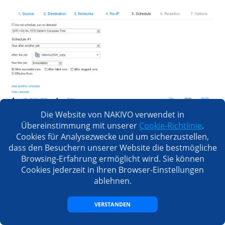
Die Website von NAKIVO verwendet in
Übereinstimmung mit unserer
Cookie-Richtlinie
.
Cookies für Analysezwecke und um sicherzustellen,
dass den Besuchern unserer Website die bestmögliche
Bei der Aufbewahrung auf einer Replik-VM erfolgt
Browsing-Erfahrung ermöglicht wird. Sie können
dies über einen Point-in-Time-Schnappschuss, der
Cookies jederzeit in Ihren Browser-Einstellungen
bei jedem Durchlauf des Replikationsprozesses
ablehnen.
erstellt wird. Sie können die Anzahl der
Schnappschüsse/Aufbewahrungspunkte
VERSTANDEN
festlegen, die Sie behalten möchten. Das NAKIVO-