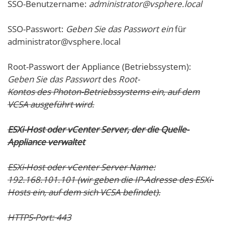
SSO-Benutzername:
administrator@vsphere.local
SSO-Passwort:
Geben Sie das Passwort ein
für
administrator@vsphere.local
Root-Passwort der Appliance (Betriebssystem):
Geben Sie das Passwort
des
Root-
Kontos des Photon-Betriebssystems ein, auf dem
VCSA ausgeführt wird.
ESXi-Host oder vCenter Server, der die Quelle-
Appliance verwaltet
ESXi-Host oder vCenter Server Name:
192.168.101.101
(wir geben die IP-Adresse des ESXi-
Hosts ein, auf dem sich VCSA befindet).
HTTPS-Port:
443