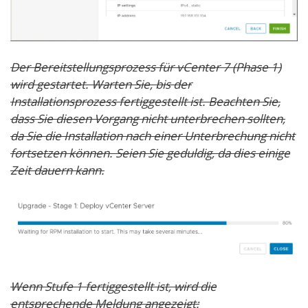
Der Bereitstellungsprozess für vCenter 7 (Phase 1)
wird gestartet. Warten Sie, bis der
Installationsprozess fertiggestellt ist. Beachten Sie,
dass Sie diesen Vorgang nicht unterbrechen sollten,
da Sie die Installation nach einer Unterbrechung nicht
fortsetzen können. Seien Sie geduldig, da dies einige
Zeit dauern kann.
Wenn Stufe 1 fertiggestellt ist, wird die
entsprechende Meldung angezeigt: