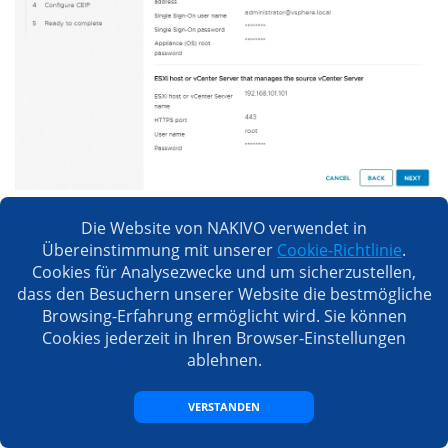
Die Überprüfungen vor dem Upgrade werden
Die Website von NAKIVO verwendet in
Übereinstimmung mit unserer
Cookie-Richtlinie
.
durchgeführt. Warten Sie, bis diese Überprüfungen
Cookies für Analysezwecke und um sicherzustellen,
fertiggestellt sind.
dass den Besuchern unserer Website die bestmögliche
Browsing-Erfahrung ermöglicht wird. Sie können
Cookies jederzeit in Ihren Browser-Einstellungen
ablehnen.
VERSTANDEN