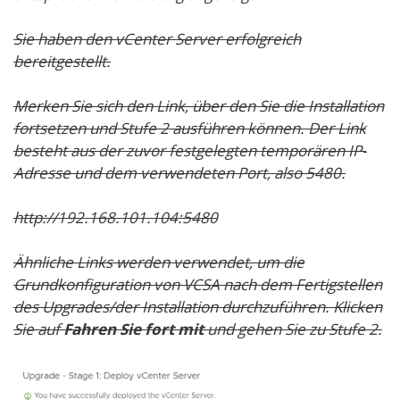
Sie haben den vCenter Server erfolgreich
bereitgestellt
.
Merken Sie sich den Link, über den Sie die Installation
fortsetzen und Stufe 2 ausführen können. Der Link
besteht aus der zuvor festgelegten temporären IP-
Adresse und dem verwendeten Port, also 5480.
http://192.168.101.104:5480
Ähnliche Links werden verwendet, um die
Grundkonfiguration von VCSA nach dem Fertigstellen
des Upgrades/der Installation durchzuführen. Klicken
Sie auf
Fahren Sie fort mit
und gehen Sie zu Stufe 2.