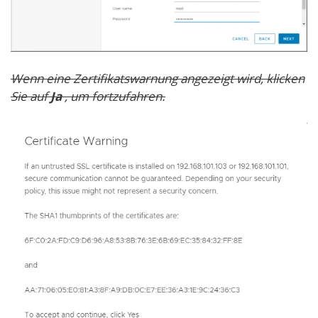
Wenn eine Zertifikatswarnung angezeigt wird, klicken
Sie auf
Ja
, um fortzufahren.