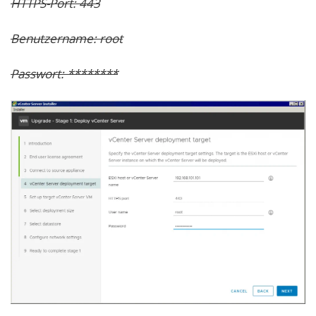
HTTPS-Port:
443
Benutzername:
root
Passwort: ********