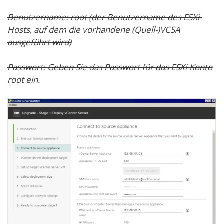
Benutzername:
root
(der Benutzername des ESXi-
Hosts, auf dem die vorhandene (Quell-)VCSA
ausgeführt wird)
Passwort:
Geben Sie das Passwort
für das ESXi-Konto
root
ein.