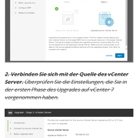
2. Verbinden Sie sich mit der Quelle des vCenter
Server.
Überprüfen Sie die Einstellungen, die Sie in
der ersten Phase des Upgrades auf vCenter 7
vorgenommen haben.