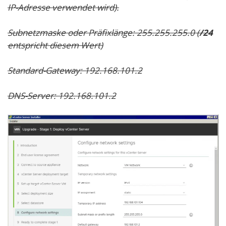
IP-Adresse verwendet wird).
Subnetzmaske oder Präfixlänge:
255.255.255.0
(
/24
entspricht diesem Wert)
Standard-Gateway:
192.168.101.2
DNS-Server:
192.168.101.2