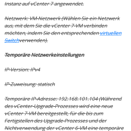
Instanz auf vCenter 7 angewendet.
Netzwerk:
VM-Netzwerk
(Wählen Sie ein Netzwerk
aus, mit dem Sie die vCenter 7-VM verbinden
möchten, indem Sie den entsprechenden
virtuellen
Switch
verwenden).
Temporäre Netzwerkeinstellungen
IP-Version:
IPv4
IP-Zuweisung:
statisch
Temporäre IP-Adresse:
192.168.101.104
(Während
des vCenter-Upgrade-Prozesses wird eine neue
vCenter 7-VM bereitgestellt, für die bis zum
Fertigstellen des Upgrade-Prozesses und der
Nichtverwendung der vCenter 6-VM eine temporäre