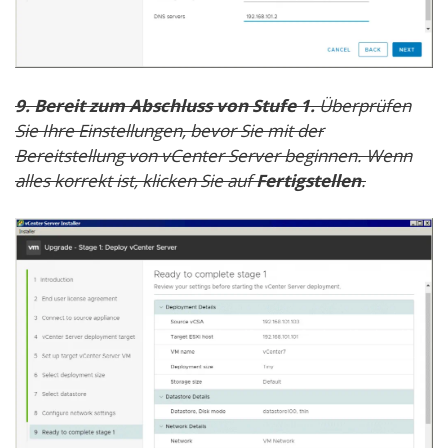
9. Bereit zum Abschluss von Stufe 1.
Überprüfen
Sie Ihre Einstellungen, bevor Sie mit der
Bereitstellung von vCenter Server beginnen. Wenn
alles korrekt ist, klicken Sie auf
Fertigstellen
.