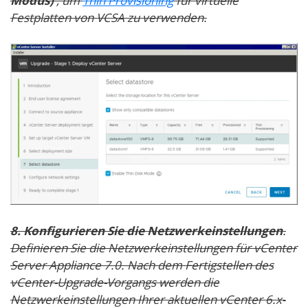
Modus)
, um
Thin Provisioning
für virtuelle
Festplatten von VCSA zu verwenden.
8. Konfigurieren Sie die Netzwerkeinstellungen
.
Definieren Sie die Netzwerkeinstellungen für vCenter
Server Appliance 7.0. Nach dem Fertigstellen des
vCenter-Upgrade-Vorgangs werden die
Netzwerkeinstellungen Ihrer aktuellen vCenter 6.x-