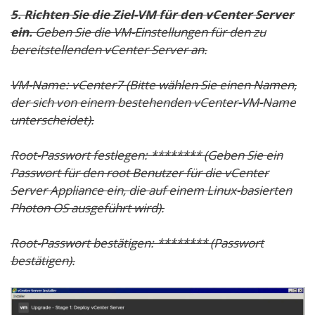
5. Richten Sie die Ziel-VM für den vCenter Server
ein.
Geben Sie die VM-Einstellungen für den zu
bereitstellenden vCenter Server an.
VM-Name:
vCenter7
(Bitte wählen Sie einen Namen,
der sich von einem bestehenden vCenter-VM-Name
unterscheidet).
Root-Passwort festlegen: ******** (Geben Sie ein
Passwort für den
root
Benutzer für die vCenter
Server Appliance ein, die auf einem Linux-basierten
Photon OS ausgeführt wird).
Root-Passwort bestätigen: ******** (Passwort
bestätigen).