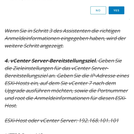
Wenn Sie in Schritt 3 des Assistenten die richtigen
Anmeldeinformationen eingegeben haben, wird der
weitere Schritt angezeigt.
4. vCenter Server-Bereitstellungsziel.
Geben Sie
die Zieleinstellungen für das vCenter Server-
Bereitstellungsziel an. Geben Sie die IP-Adresse eines
ESXi-Hosts ein, auf dem Sie vCenter 7 nach dem
Upgrade ausführen möchten, sowie die Portnummer
und
root
die Anmeldeinformationen für diesen ESXi-
Host.
ESXi-Host oder vCenter Server:
192.168.101.101