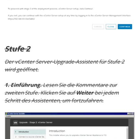
Stufe 2
Der vCenter Server-Upgrade-Assistent für Stufe 2
wird geöffnet.
1. Einführung.
Lesen Sie die Kommentare zur
zweiten Stufe. Klicken Sie auf
Weiter
bei jedem
Schritt des Assistenten, um fortzufahren.