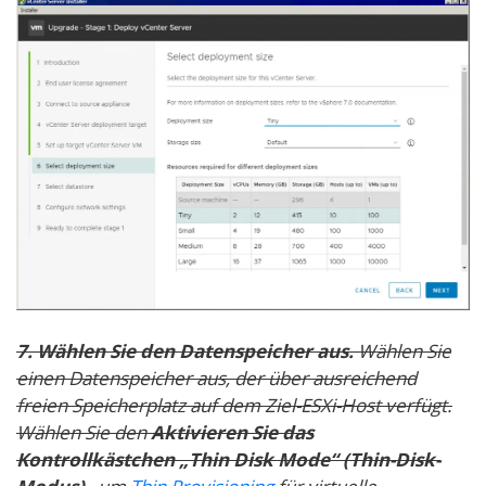
7. Wählen Sie den Datenspeicher aus.
Wählen Sie
einen Datenspeicher aus, der über ausreichend
freien Speicherplatz auf dem Ziel-ESXi-Host verfügt.
Wählen Sie den
Aktivieren Sie das
Kontrollkästchen „Thin Disk Mode“ (Thin-Disk-