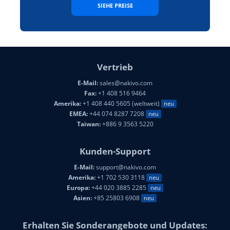
SIEHE PREISE
Vertrieb
E-Mail:
sales@nakivo.com
Fax:
+1 408 516 9464
Amerika:
+1 408 440 5605 (weltweit)
neu
EMEA:
+44 074 8287 7208
neu
Taiwan:
+886 9 3563 5220
Kunden-Support
E-Mail:
support@nakivo.com
Amerika:
+1 702 530 3118
neu
Europa:
+44 020 3885 2285
neu
Asien:
+85 25803 6908
neu
Erhalten Sie Sonderangebote und Updates: