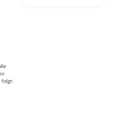
lle
en
folgt: