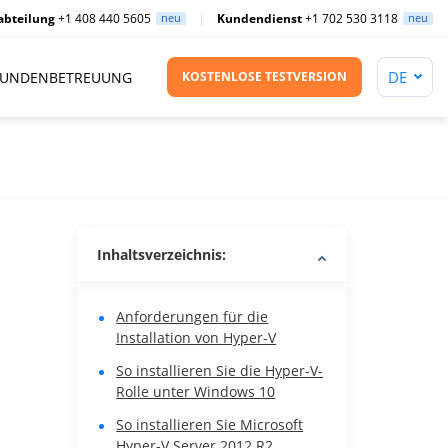
abteilung
+1 408 440 5605
neu
Kundendienst
+1 702 530 3118
neu
UNDENBETREUUNG
KOSTENLOSE TESTVERSION
Inhaltsverzeichnis:
Anforderungen für die
Installation von Hyper-V
So installieren Sie die Hyper-V-
Rolle unter Windows 10
So installieren Sie Microsoft
Hyper-V Server 2012 R2