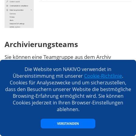
Archivierungsteams
Sie können eine Teamgruppe aus dem Archiv
wiederherstellen, wenn Sie eine Gruppe archiviert
Die Website von NAKIVO verwendet in
statt gelöscht haben. Beachten Sie, dass die
Übereinstimmung mit unserer
Cookie-Richtlinie
.
Archivierung keine ordnungsgemäße Datensicherung
Cookies für Analysezwecke und um sicherzustellen,
ersetzt.
dass den Besuchern unserer Website die bestmögliche
Browsing-Erfahrung ermöglicht wird. Sie können
Gehen Sie zu
Teams
>
Teams verwalten
im
Cookies jederzeit in Ihren Browser-Einstellungen
ablehnen.
Microsoft Teams-ADMIN-Center.
Wählen Sie das gewünschte Team aus und klicken
VERSTANDEN
Sie auf
Archiv
.