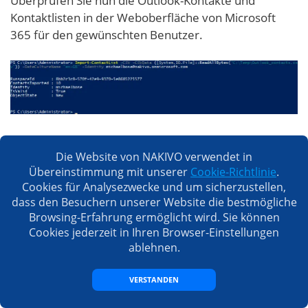
Überprüfen Sie nun die Outlook-Kontakte und
Kontaktlisten in der Weboberfläche von Microsoft
365 für den gewünschten Benutzer.
Jetzt wissen Sie, wie Sie Kontakte in Outlook
importieren können. Der Importvorgang ist
Die Website von NAKIVO verwendet in
Übereinstimmung mit unserer
Cookie-Richtlinie
.
fertiggestellt.
Cookies für Analysezwecke und um sicherzustellen,
dass den Besuchern unserer Website die bestmögliche
Fazit
Browsing-Erfahrung ermöglicht wird. Sie können
Cookies jederzeit in Ihren Browser-Einstellungen
ablehnen.
In diesem Blogbeitrag wurde erläutert, wie Sie
Kontakte in drei gängigen Verwendungsfällen in
VERSTANDEN
Outlook importieren können, darunter von Outlook
Online und Microsoft Office Outlook. Sie können