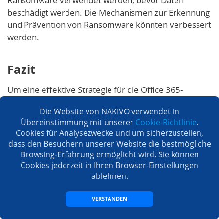
Ransomware verwendet werden, bevor Daten
beschädigt werden. Die Mechanismen zur Erkennung
und Prävention von Ransomware könnten verbessert
werden.
Fazit
Um eine effektive Strategie für die Office 365-
Sicherung in Europa umzusetzen, müssen
Die Website von NAKIVO verwendet in
Unternehmen die europäischen Vorschriften und
Übereinstimmung mit unserer
Cookie-Richtlinie
.
Standards der Datensicherheit wie die DSGVO
Cookies für Analysezwecke und um sicherzustellen,
verstehen. Berücksichtigen Sie die regulatorischen
dass den Besuchern unserer Website die bestmögliche
Anforderungen bei der Auswahl des Backup-
Browsing-Erfahrung ermöglicht wird. Sie können
Standorts, der Backup-Häufigkeit und der
Cookies jederzeit in Ihren Browser-Einstellungen
Aufbewahrungseinstellungen. Wählen Sie eine
ablehnen.
Lösung für die Datensicherheit, die Backups für
Microsoft 365 unterstützt und so konfiguriert werden
VERSTANDEN
kann, dass sie den europäischen