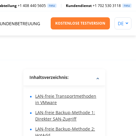
abteilung
+1 408 440 5605
neu
Kundendienst
+1 702 530 3118
neu
UNDENBETREUUNG
KOSTENLOSE TESTVERSION
Inhaltsverzeichnis:
LAN-freie Transportmethoden
in VMware
LAN-freie Backup-Methode 1:
Direkter SAN-Zugriff
LAN-freie Backup-Methode 2:
HotAdd