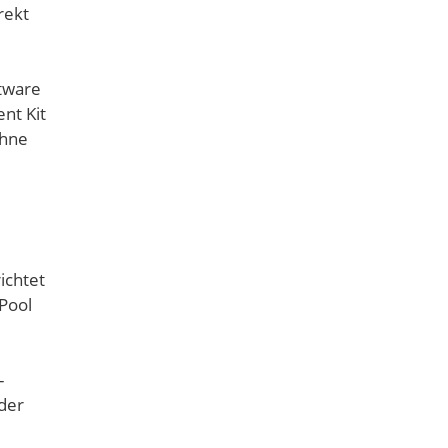
rekt
tware
nt Kit
ohne
ichtet
Pool
-
der