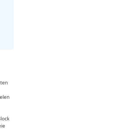
tten
ielen
lock
eie