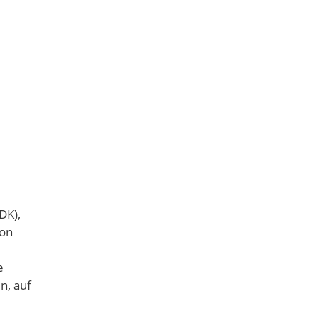
DK),
von
e
n, auf