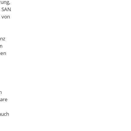
rung,
s SAN
n von
anz
em
hen
n
ware
auch