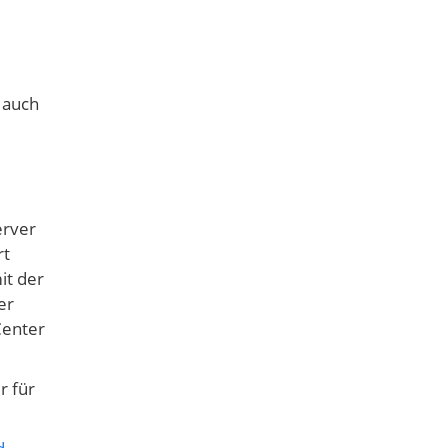
 auch
erver
rt
it der
er
Center
r für