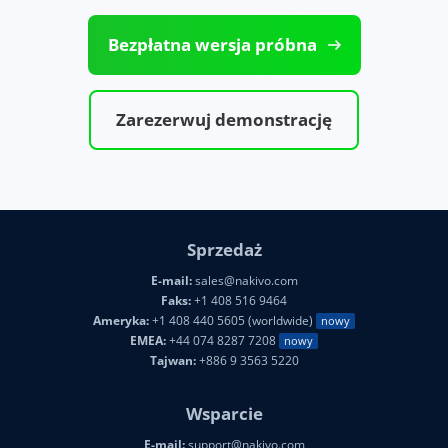
Bezpłatna wersja próbna
Zarezerwuj demonstrację
Sprzedaż
E-mail:
sales@nakivo.com
Faks:
+1 408 516 9464
Ameryka:
+1 408 440 5605 (worldwide)
nowy
EMEA:
+44 074 8287 7208
nowy
Tajwan:
+886 9 3563 5220
Wsparcie
E-mail:
support@nakivo.com