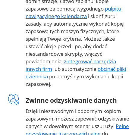
administrację. Łatwo zaplanuj kopie
zapasowe za pomocą wygodnego
pulpitu
nawigacyjnego kalendarza
i skonfiguruj
zasady, aby automatycznie wykonać kopię
zapasową tych maszyn fizycznych, które
spełniają Twoje kryteria. Możesz także
ustawić akcje przed i po, aby dodać
niestandardowe skrypty, włączyć
powiadomienia,
zintegrować narzędzia
innych firm
lub automatycznie
obcinać pliki
dziennika
po pomyślnym wykonaniu kopii
zapasowej.
Zwinne odzyskiwanie danych
Dzięki niezawodnym i odpornym kopiom
zapasowym, możesz zapewnić odzyskiwanie
danych w dowolnym scenariuszu: użyj
Pełne
odzyskiwanie fizyczno-wirtualne
do