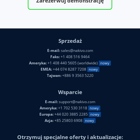
Zarezerwuj demonstrację
Sprzedaż
E-mail:
sales@nakivo.com
Faks:
+1 408 516 9464
Ameryka:
+1 408 440 5605 (worldwide)
nowy
EMEA:
+44 074 8287 7208
nowy
Tajwan:
+886 9 3563 5220
Wsparcie
E-mail:
support@nakivo.com
Ameryka:
+1 702 530 3118
nowy
Europa:
+44 020 3885 2285
nowy
Azja:
+85 25803 6908
nowy
Otrzymuj specjalne oferty i aktualizacje: