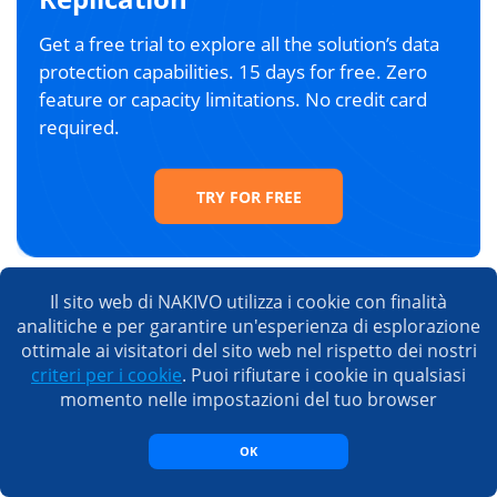
Get a free trial to explore all the solution’s data
protection capabilities. 15 days for free. Zero
feature or capacity limitations. No credit card
required.
TRY FOR FREE
Il sito web di NAKIVO utilizza i cookie con finalità
analitiche e per garantire un'esperienza di esplorazione
Le persone leggono anche
ottimale ai visitatori del sito web nel rispetto dei nostri
criteri per i cookie
. Puoi rifiutare i cookie in qualsiasi
momento nelle impostazioni del tuo browser
OK