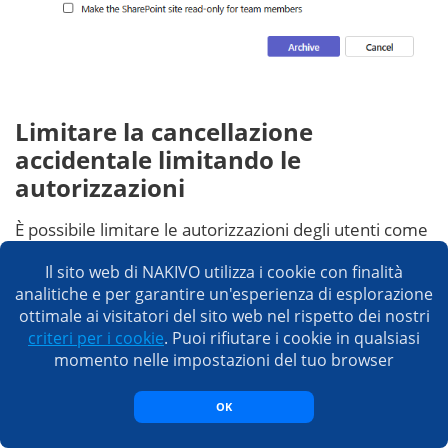
Limitare la cancellazione
accidentale limitando le
autorizzazioni
È possibile limitare le autorizzazioni degli utenti come
misura di protezione dei dati per impedire loro di
Il sito web di NAKIVO utilizza i cookie con finalità
eliminare dati in Teams.
analitiche e per garantire un'esperienza di esplorazione
ottimale ai visitatori del sito web nel rispetto dei nostri
Apri il
Centro di amministrazione per
criteri per i cookie
. Puoi rifiutare i cookie in qualsiasi
l’amministrazione SharePoint
Per modificare
momento nelle impostazioni del tuo browser
queste impostazioni sono necessarie le
autorizzazioni di amministratore.
OK
Selezionare un sito associato ai team e fare clic sul