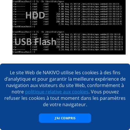
Si vous affichez le contenu du répertoire racine (/)
sur chaque hôte ESXi, vous constaterez que le
Le site Web de NAKIVO utilise les cookies à des fins
d’analytique et pour garantir la meilleure expérience de
répertoire de travail de l’installation stockée sur le
navigation aux visiteurs du site Web, conformément à
disque dur est lié à une partition de disque
notre
politique relative aux cookies
. Vous pouvez
dédiée. En revanche, lorsque ESXi est installé sur
refuser les cookies à tout moment dans les paramètres
une clé USB, le répertoire de travail est lié à
de votre navigateur.
l’emplacement temporaire
/tmp/scratch
sur le
disque RAM, comme c’est généralement le cas
J’AI COMPRIS
dans les déploiements sans disque.