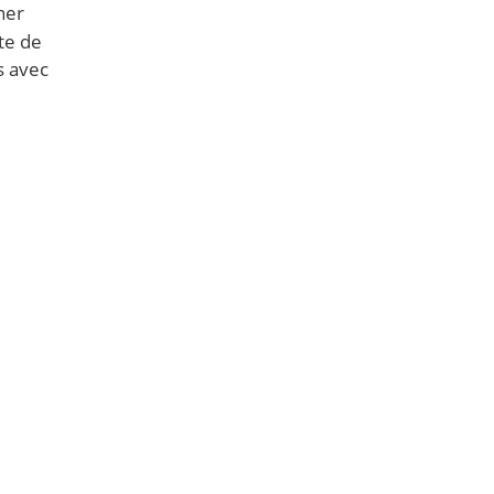
ner
ite de
s avec