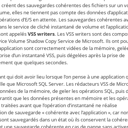
 créent des sauvegardes cohérentes des fichiers sur un 
volume, elles ne tiennent pas compte des données d’applicat
érations d’E/S en attente. Les sauvegardes cohérentes av
ns le service de cliché instantané de volume et l’applicati
sont appelés
VSS writers
. Les VSS writers sont des compo
vice Volume Shadow Copy Service de Microsoft. Ils ont pou
l’application sont correctement vidées de la mémoire, gelé
ise d’un instantané VSS, puis dégelées après la prise de
lement que quelques secondes.
t qui doit avoir lieu lorsque l’on pense à une application 
lle que Microsoft SQL Server. Les rédacteurs VSS de Micr
données de la mémoire, de geler les opérations SQL, puis 
 garantit que les données présentes en mémoire et les opér
traitées avant que l’opération d’instantané ne réalise
tion de sauvegarde « cohérente avec l’application », car no
n sont sauvegardés dans un état où ils conservent la cohér
ent une sauvegarde cohérente en cas de panne sans activer