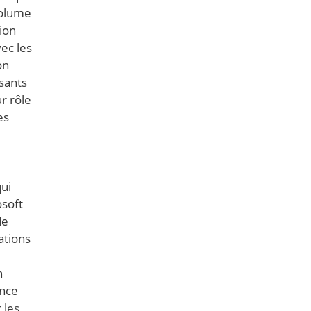
volume
ion
ec les
on
sants
r rôle
es
qui
osoft
de
ations
n
ence
 les