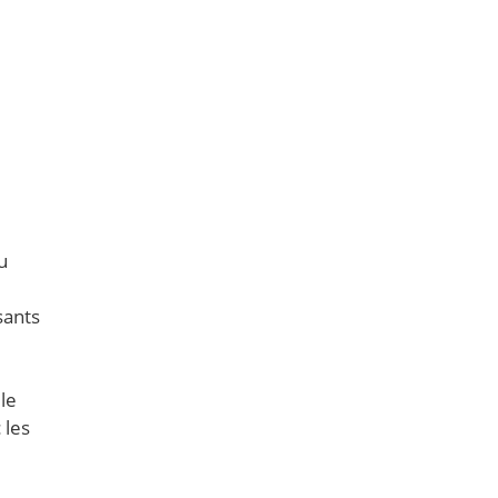
u
sants
le
 les