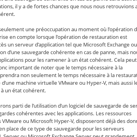
tions, il y a de fortes chances que nous nous retrouvions 
hérent.
s seulement une préoccupation au moment où l’opération 
rise en compte lorsque l’opération de restauration est
s un serveur d’application tel que Microsoft Exchange ou
ation d’une sauvegarde cohérente en cas de panne, mais no
pplications pour les ramener à un état cohérent. Cela peut
t donc important de noter que le temps nécessaire à la
omprendra non seulement le temps nécessaire à la restaura
sse d’une machine virtuelle VMware ou Hyper-V, mais aussi l
 à un état cohérent.
s parti de l’utilisation d’un logiciel de sauvegarde de se
gardes cohérentes avec les applications. Les ressources
es VMware ou Microsoft Hyper-V, disposeront déjà des do
 en place de ce type de sauvegarde pour les serveurs
 SQL Server ou Microsoft Exchange Server peut grandement