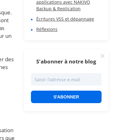
applications avec NAKIVO
Backup & Replication
isque.
Écritures VSS et dépannage
sont
as
Réflexions
ur un
er des
S'abonner à notre blog
ines
S'ABONNER
sation
ors que