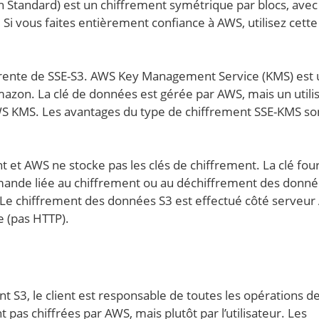
n Standard) est un chiffrement symétrique par blocs, ave
Si vous faites entièrement confiance à AWS, utilisez cette
ente de SSE-S3. AWS Key Management Service (KMS) est u
mazon. La clé de données est gérée par AWS, mais un utili
AWS KMS. Les avantages du type de chiffrement SSE-KMS son
ent et AWS ne stocke pas les clés de chiffrement. La clé fou
mande liée au chiffrement ou au déchiffrement des donné
lés. Le chiffrement des données S3 est effectué côté serveu
e (pas HTTP).
nt S3, le client est responsable de toutes les opérations d
 pas chiffrées par AWS, mais plutôt par l’utilisateur. Les