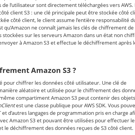
 de l’utilisateur sont directement téléchargées vers AWS.
té client S3 : une clé principale peut être stockée côté cl
ckée côté client, le client assume l’entière responsabilité d
st qu’Amazon ne connaît jamais les clés de chiffrement de
is stockées sur les serveurs Amazon dans un état non chiff
s envoyer à Amazon S3 et effectue le déchiffrement après l
hiffrement Amazon S3 ?
é pour chiffrer les données côté utilisateur. Une clé de
anière aléatoire et utilisée pour le chiffrement des donn
’un même compartiment Amazon S3 peut contenir des objet
Client
est une classe publique pour AWS SDK. Vous pouv
T et d’autres langages de programmation pris en charge af
vec Amazon S3 et pouvant être utilisées pour effectuer le
 le déchiffrement des données reçues de S3 côté client.