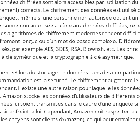
nnées chiffrées sont alors accessibles par l’utilisation du
frement) corrects. Le chiffrement des données est utilisé 
mériques, même si une personne non autorisée obtient un
ersonne non autorisée accède aux données chiffrées, celle
e. Les algorithmes de chiffrement modernes rendent difficile
hiffrement longue ou d’un mot de passe complexe. Différen
isés, par exemple AES, 3DES, RSA, Blowfish, etc. Les princ
 à clé symétrique et la cryptographie à clé asymétrique.
ment S3 lors du stockage de données dans des compartim
ommandation est la sécurité. Le chiffrement augmente le
endant, il existe une autre raison pour laquelle les donnée
. Amazon stocke les données d’utilisateurs de différents p
ées lui soient transmises dans le cadre d’une enquête si
oir enfreint la loi. Cependant, Amazon doit respecter le c
t les citoyens sont clients d’Amazon), ce qui peut entraîner