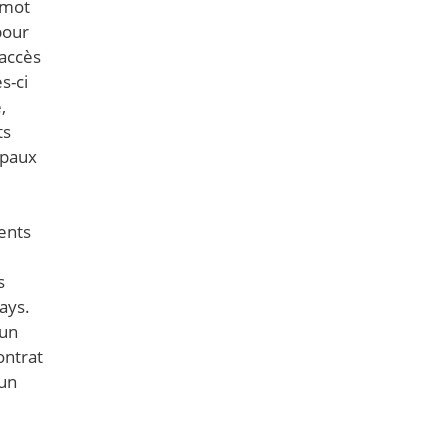
 mot
pour
 accès
s-ci
,
ts
ipaux
ents
s
ays.
 un
ontrat
 un