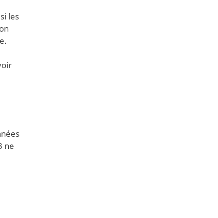
i les
ion
e.
oir
nnées
3 ne