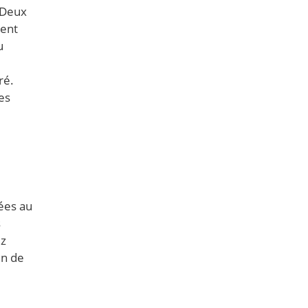
 Deux
ient
u
ré.
es
ées au
s
ez
in de