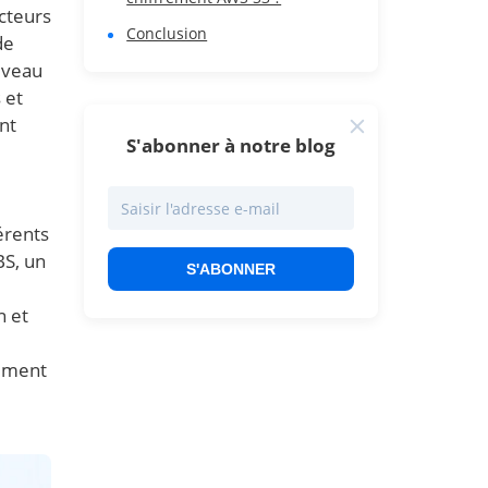
acteurs
Conclusion
de
iveau
 et
nt
S'abonner à notre blog
érents
BS, un
S'ABONNER
n et
rement