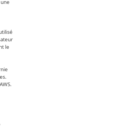
c une
tilisé
sateur
t le
rnie
es.
r AWS.
e