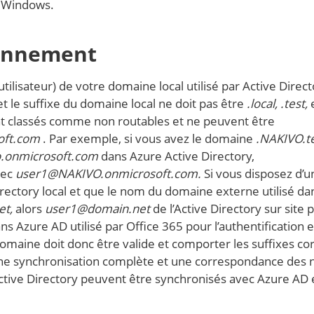
r Windows.
ronnement
utilisateur) de votre domaine local utilisé par Active Direc
et le suffixe du domaine local ne doit pas être
.local, .test,
e
nt classés comme non routables et ne peuvent être
oft.com
. Par exemple, si vous avez le domaine
.NAKIVO.t
o.onmicrosoft.com
dans Azure Active Directory,
vec
user1@NAKIVO.onmicrosoft.com.
Si vous disposez d’
rectory local et que le nom du domaine externe utilisé da
et,
alors
user1@domain.net
de l’Active Directory sur site 
ns Azure AD utilisé par Office 365 pour l’authentification e
omaine doit donc être valide et comporter les suffixes cor
ne synchronisation complète et une correspondance des
Active Directory peuvent être synchronisés avec Azure AD 