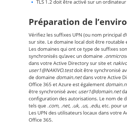
TLS 1.2 doit être activé sur un ordinateu
Préparation de l’envi
Vérifiez les suffixes UPN (ou nom principal d’
sur site. Le domaine local doit être routable 
Les domaines qui ont ce type de suffixes so
synchronisés qu’avec un domaine
.onmicros
dans votre Active Directory sur site et
nakiv
user1@NAKIVO.test
doit être synchronisé a
de domaine
domain.net
dans votre Active Di
Office 365 et Azure est également
domain.n
être synchronisé avec
user1@domain.net
da
configuration des autorisations. Le nom de d
tels que
.com, .net, .uk, .us, .edu,
etc. pour u
Les UPN des utilisateurs locaux dans votre 
Office 365.