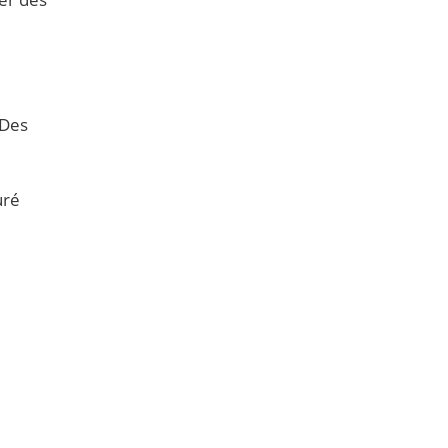
 Des
uré