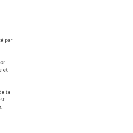
té par
par
e et
delta
st
n.