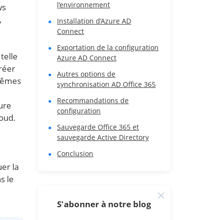
l’environnement
ws
,
Installation d’Azure AD
Connect
Exportation de la configuration
telle
Azure AD Connect
réer
Autres options de
 mêmes
synchronisation AD Office 365
Recommandations de
ure
configuration
loud.
Sauvegarde Office 365 et
sauvegarde Active Directory
Conclusion
er la
s le
S'abonner à notre blog