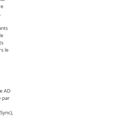
re
.
ants
de
ts
s le
re AD
é par
Sync),