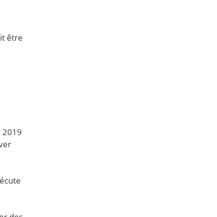
t être
r 2019
ver
xécute
ter des