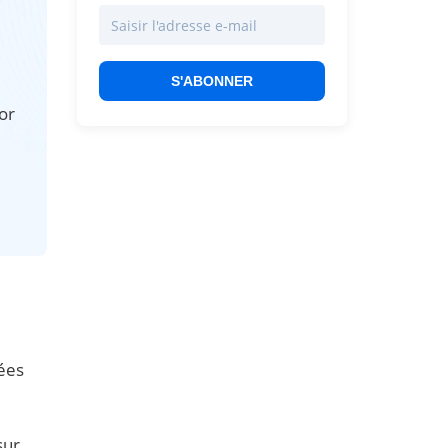
S'ABONNER
or
sées
sur