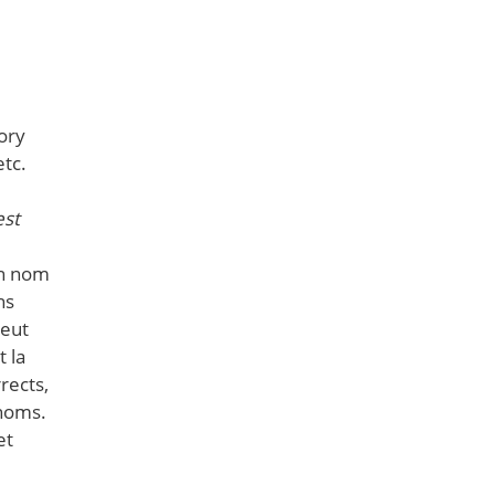
tory
tc.
est
un nom
ns
peut
t la
rects,
 noms.
et