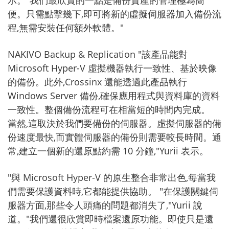
示。"我們最欣賞的一點是備份資產的管理極為簡
便。只需點擊幾下,即可將新的虛擬伺服器加入備份流
程,無需安裝任何額外軟體。"
NAKIVO Backup & Replication "該產品能對
Microsoft Hyper-V 虛擬機器執行一致性、基於映像
的備份。此外,Crossinx 還能透過此產品執行
Windows Server 備份,確保應用程式與資料庫的資料
一致性。整個備份流程可在相當短的時間內完成。
當然,這取決於我們要備份的伺服器。虛擬伺服器的備
份速度最快,而實體伺服器的備份則需要較長時間。通
常,建立一個新的還原點約需 10 分鐘,"Yurii 表示。
"與 Microsoft Hyper-V 的原生整合非常出色,每當我
們需要保護資料時,它都能提供協助。 "在保護關鍵伺
服器方面,那些令人頭痛的問題都消失了,"Yurii 說
道。"我們還很欣賞即時檔案還原功能。即使只是還