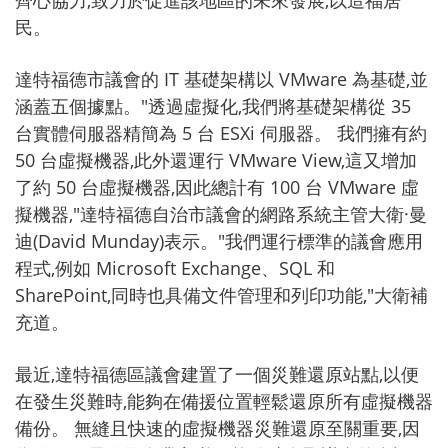
齊心協力,致力於促進該地區的未來發展,以造福居
民。
達特福德市議會的 IT 基礎架構以 VMware 為基礎,並
涵蓋五個據點。"透過虛擬化,我們將基礎架構從 35
台實體伺服器精簡為 5 台 ESXi 伺服器。 我們擁有約
50 台虛擬機器,此外還運行 VMware View,這又增加
了約 50 台虛擬機器,因此總計有 100 台 VMware 虛
擬機器,"達特福德自治市議會的網路系統主管大衛·曼
迪(David Munday)表示。"我們運行標準的議會應用
程式,例如 Microsoft Exchange、SQL 和
SharePoint,同時也具備文件管理和列印功能,"大衛補
充道。
最近,達特福德區議會建置了一個災難還原站點,以便
在發生災難時,能夠在備援位置輕鬆還原所有虛擬機器
備份。 無縫且快速的虛擬機器災難還原至關重要,因