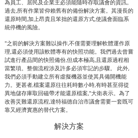
為員工、居民及企業主必須能隨時存取議會的資訊。
過去,所有作業皆仰賴舊有的備份解決方案。其漫長的
還原時間,加上昂貴且笨拙的還原方式,使議會面臨系
統停機的風險。
"之前的解決方案難以操作,不僅需要理解軟體運作原
理,還必須使用該軟體專有的快照功能。我們過去曾嘗
試進行產品間的快照備份,但成本極高,且還原過程相
當繁瑣。整個流程涉及許多必須牢記的步驟。 此外,
我們必須手動建立所有虛擬機器並使其具備開機能
力。更甚者,檔案還原往往耗時數小時,有時甚至得從
異地儲存庫取回磁帶才能還原檔案,"大衛表示。為了
改善災難還原流程,達特福德自治市議會需要一套既可
靠又經濟實惠的替代方案。
解決方案