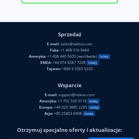
Sprzedaż
E-mail:
sales@nakivo.com
Faks:
+1 408 516 9464
Ameryka:
+1 408 440 5605 (worldwide)
nowy
EMEA:
+44 074 8287 7208
nowy
Tajwan:
+886 9 3563 5220
Wsparcie
E-mail:
support@nakivo.com
Ameryka:
+1 702 530 3118
nowy
Europa:
+44 020 3885 2285
nowy
Azja:
+85 25803 6908
nowy
Otrzymuj specjalne oferty i aktualizacje: