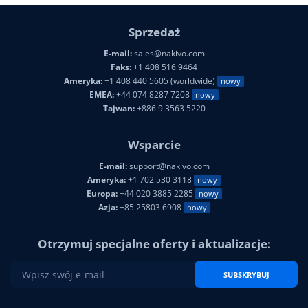
Sprzedaż
E-mail:
sales@nakivo.com
Faks:
+1 408 516 9464
Ameryka:
+1 408 440 5605 (worldwide)
nowy
EMEA:
+44 074 8287 7208
nowy
Tajwan:
+886 9 3563 5220
Wsparcie
E-mail:
support@nakivo.com
Ameryka:
+1 702 530 3118
nowy
Europa:
+44 020 3885 2285
nowy
Azja:
+85 25803 6908
nowy
Otrzymuj specjalne oferty i aktualizacje:
SUBSKRYBUJ