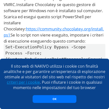
VMRC.Installare Chocolatey se questo gestore di
software per Windows non è installato sul computer.
Scarica ed esegui questo script PowerShell per
installare
Chocolatey:
https://community.chocolatey.org/install.
ps1
Se lo script non viene eseguito, impostare i criteri
di esecuzione eseguendo questo comando:
Set-ExecutionPolicy Bypass -Scope
Process -Force;
[System.Net.ServicePointManager]::Securi
tyProtocol =
Il sito web di NAKIVO utilizza i cookie con finalità
[System.Net.ServicePointManager]::Securi
analitiche e per garantire un'esperienza di esplorazione
ottimale ai visitatori del sito web nel rispetto dei nostri
tyProtocol -bor 3072; iex ((New-Object
criteri per i cookie
. Puoi rifiutare i cookie in qualsiasi
ht
System.Net.WebClient).DownloadString('
momento nelle impostazioni del tuo browser
tps://community.chocolatey.org/install.ps1
'))
Utilizza il comando senza la definizione della versione
OK
per installare l’ultima versione disponibile di VMRC:
Esegui il comando per
choco install vmrc