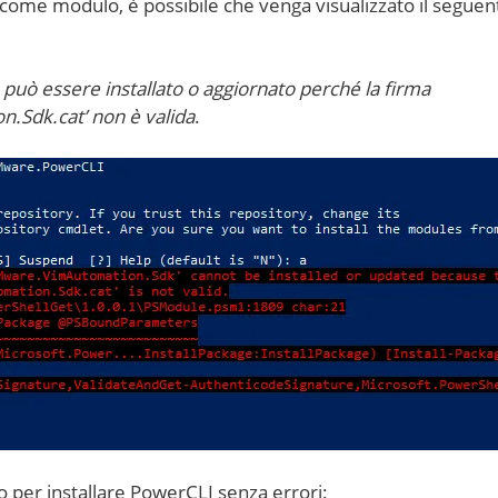
 come modulo, è possibile che venga visualizzato il seguen
ò essere installato o aggiornato perché la firma
.Sdk.cat’ non è valida
.
 per installare PowerCLI senza errori: