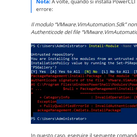
Nota:
A volte, quando si installa PowerCLI
errore:
Il modulo “VMware.VimAutomation.Sdk” non pu
Authenticode del file “VMware.VimAutomation
In questo caso, eseguire il seguente comando