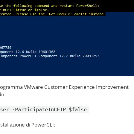
al programma VMware Customer Experience Improvement
do:
ser -ParticipateInCEIP $false
installazione di PowerCLI: