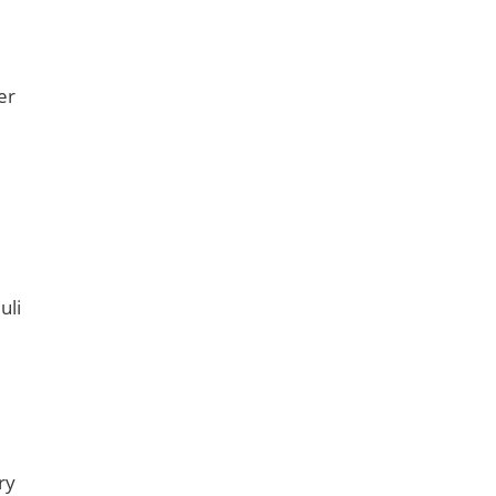
er
uli
ry