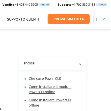
Vendite
+1 408 440 5605
nuovo
Supporto
+1 702 530 3118
nuovo
PROVA GRATUITA
SUPPORTO CLIENTI
Indice:
Che cos’è PowerCLI?
Come installare il modulo
PowerCLI online
Come installare PowerCLI
offline
d.