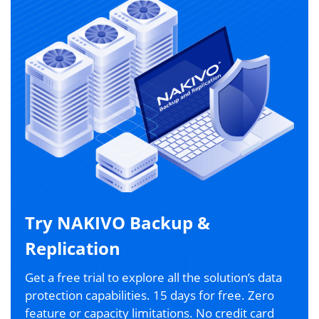
Try NAKIVO Backup &
Replication
Get a free trial to explore all the solution’s data
protection capabilities. 15 days for free. Zero
feature or capacity limitations. No credit card