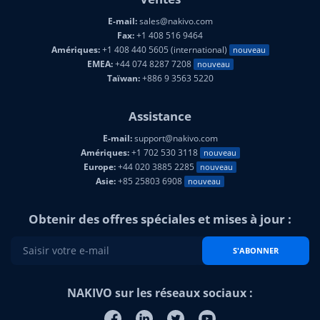
E-mail:
sales@nakivo.com
Fax:
+1 408 516 9464
Amériques:
+1 408 440 5605 (international)
nouveau
EMEA:
+44 074 8287 7208
nouveau
Taïwan:
+886 9 3563 5220
Assistance
E-mail:
support@nakivo.com
Amériques:
+1 702 530 3118
nouveau
Europe:
+44 020 3885 2285
nouveau
Asie:
+85 25803 6908
nouveau
Obtenir des offres spéciales et mises à jour :
S'ABONNER
NAKIVO sur les réseaux sociaux :