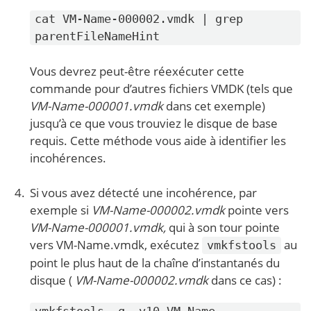
cat VM-Name-000002.vmdk | grep
parentFileNameHint
Vous devrez peut-être réexécuter cette
commande pour d’autres fichiers VMDK (tels que
VM-Name-000001.vmdk
dans cet exemple)
jusqu’à ce que vous trouviez le disque de base
requis. Cette méthode vous aide à identifier les
incohérences.
Si vous avez détecté une incohérence, par
exemple si
VM-Name-000002.vmdk
pointe vers
VM-Name-000001.vmdk,
qui à son tour pointe
vers VM-Name.vmdk, exécutez
au
vmkfstools
point le plus haut de la chaîne d’instantanés du
disque (
VM-Name-000002.vmdk
dans ce cas) :
vmkfstools -q -v10 VM-Name-