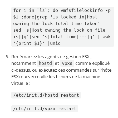
for i in `ls`; do vmfsfilelockinfo -p
$i ;done|grep 'is locked in|Host
owning the lock|Total time taken' |
sed 's|Host owning the lock on file
is||g'|sed 's|Total time|---|g' | awk
'{print $1}' |uniq
Redémarrez les agents de gestion ESXi,
notamment
et
comme expliqué
hostd
vpxa
ci-dessus, ou exécutez ces commandes sur l’hôte
ESXi qui verrouille les fichiers de la machine
virtuelle :
/etc/init.d/hostd restart
/etc/init.d/vpxa restart