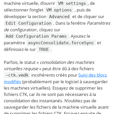
machine virtuelle, d’ouvrir
, de
VM settings
sélectionner l’onglet
, puis de
VM options
développer la section
et de cliquer sur
Advanced
. Dans la fenêtre
Paramètres
Edit Configuration
de configuration
, cliquez sur
. Ajoutez le
Add Configuration Params
paramètre
et
asyncConsolidate.forceSync
définissez-le sur
.
TRUE
Parfois, le statut «
consolidation des machines
virtuelles requise
» peut être dû à des fichiers
incohérents créés pour
Suivi des blocs
-ctk.vmdk
modifiés
(probablement par le logiciel à sauvegarder
les machines virtuelles). Essayez de supprimer les
fichiers CTK, car ils ne sont pas nécessaires à la
consolidation des instantanés. N’oubliez pas de
sauvegarder les fichiers de la machine virtuelle avant
de supprimer les fichiers CTK. Essayez ensuite de