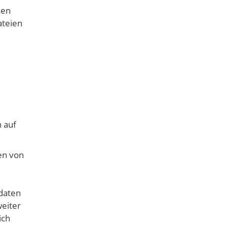
nen
ateien
n auf
en von
daten
weiter
ich