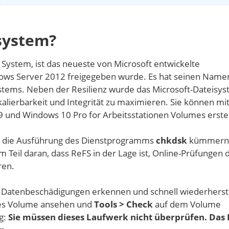
system?
e System, ist das neueste von Microsoft entwickelte
dows Server 2012 freigegeben wurde. Es hat seinen Name
ystems. Neben der Resilienz wurde das Microsoft-Dateisy
Skalierbarkeit und Integrität zu maximieren. Sie können mi
 und Windows 10 Pro for Arbeitsstationen Volumes erstel
m die Ausführung des Dienstprogramms
chkdsk
kümmern,
m Teil daran, dass ReFS in der Lage ist, Online-Prüfungen 
ren.
Datenbeschädigungen erkennen und schnell wiederherst
rtes Volume ansehen und
Tools > Check
auf dem Volume
g:
Sie müssen dieses Laufwerk nicht überprüfen. Das 