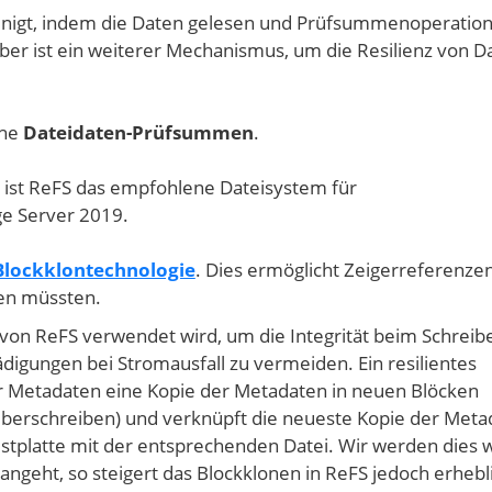
inigt, indem die Daten gelesen und Prüfsummenoperatio
er ist ein weiterer Mechanismus, um die Resilienz von D
che
Dateidaten-Prüfsummen
.
z ist ReFS das empfohlene Dateisystem für
ge Server 2019.
Blockklontechnologie
. Dies ermöglicht Zeigerreferenze
den müssten.
 von ReFS verwendet wird, um die Integrität beim Schreib
igungen bei Stromausfall zu vermeiden. Ein resilientes
er Metadaten eine Kopie der Metadaten in neuen Blöcken
überschreiben) und verknüpft die neueste Kopie der Meta
stplatte mit der entsprechenden Datei. Wir werden dies 
ngeht, so steigert das Blockklonen in ReFS jedoch erhebl