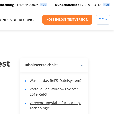
abteilung
+1 408 440 5605
neu
Kundendienst
+1 702 530 3118
neu
UNDENBETREUUNG
KOSTENLOSE TESTVERSION
est
Inhaltsverzeichnis:
Was ist das ReFS-Dateisystem?
Vorteile von Windows Server
2019 ReFS
Verwendungsfälle für Backup-
Technologie