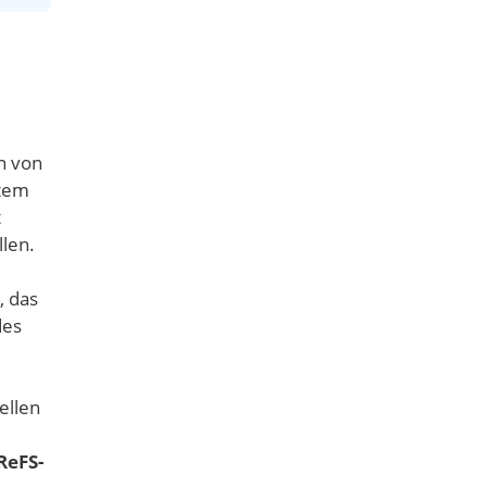
n von
stem
t
len.
 das
des
ellen
ReFS-