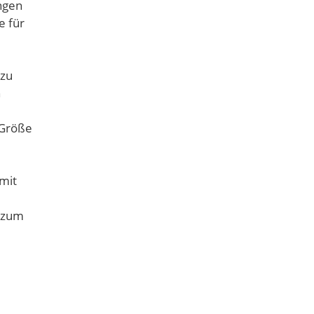
ngen
e für
 zu
n
 Größe
mit
 zum