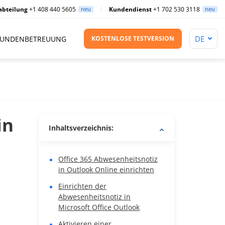
abteilung
+1 408 440 5605
neu
Kundendienst
+1 702 530 3118
neu
UNDENBETREUUNG
KOSTENLOSE TESTVERSION
in
Inhaltsverzeichnis:
Office 365 Abwesenheitsnotiz
in Outlook Online einrichten
Einrichten der
Abwesenheitsnotiz in
Microsoft Office Outlook
Aktivieren einer