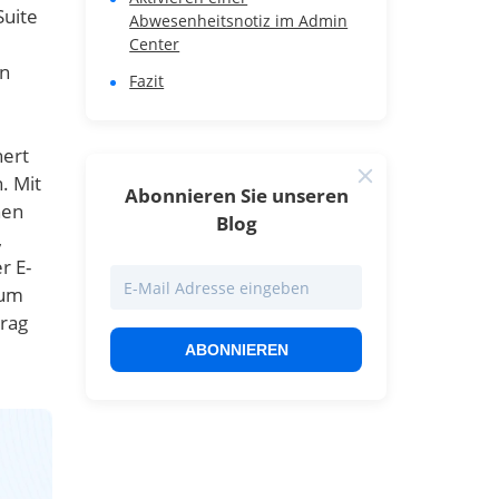
Suite
Abwesenheitsnotiz im Admin
Center
nn
Fazit
ert
. Mit
Abonnieren Sie unseren
nen
Blog
,
r E-
 um
trag
ABONNIEREN