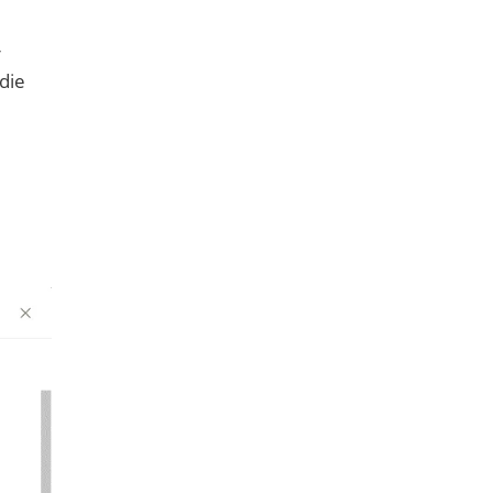
r
die