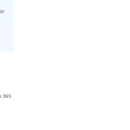
or
k 365