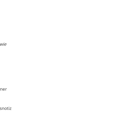
 wie
iner
snotiz