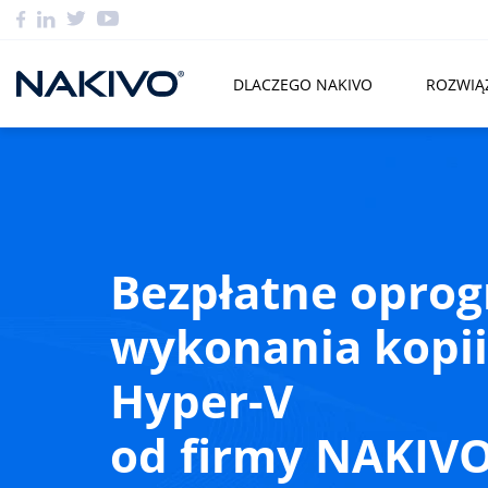
DLACZEGO NAKIVO
ROZWIĄ
Bezpłatne opro
wykonania kopii
Hyper-V
od firmy NAKIV