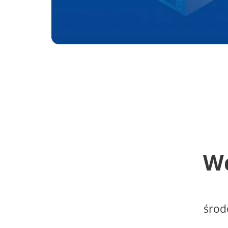
Wd
środ