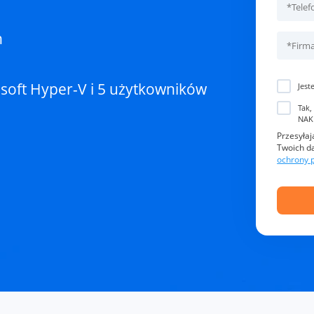
h
soft Hyper-V i 5 użytkowników
Jest
Tak,
NAK
Przesyłaj
Twoich d
ochrony 