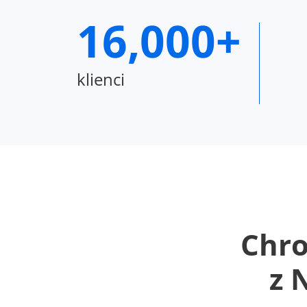
16,000+
klienci
Chro
z 