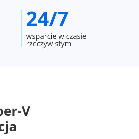
24/7
a
wsparcie w czasie
rzeczywistym
per-V
cja