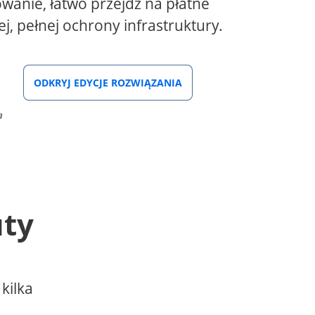
wanie, łatwo przejdź na płatne
, pełnej ochrony infrastruktury.
ODKRYJ EDYCJE ROZWIĄZANIA
a
uty
kilka