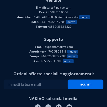
Vendite
E-mail:
sales@nakivo.com
Fax:
+1 408 516 9464
Americhe:
+1 408 440 5605 (in tutto il mondo)
nuovo
EMEA:
+44 074 8287 7208
nuovo
Taiwan:
+886 9 3563 5220
Supporto
E-mail:
support@nakivo.com
Americhe:
+1 702 530 3118
nuovo
Europa:
+44 020 3885 2285
nuovo
Asia:
+85 25803 6908
nuovo
Ottieni offerte speciali e aggiornamenti:
ISCRIVITI
NAKIVO sui social media: