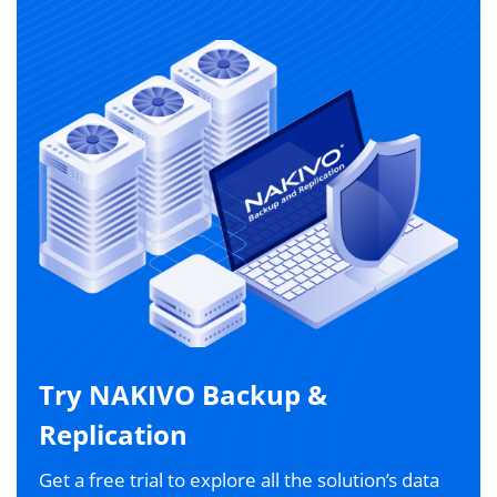
Try NAKIVO Backup &
Replication
Get a free trial to explore all the solution’s data