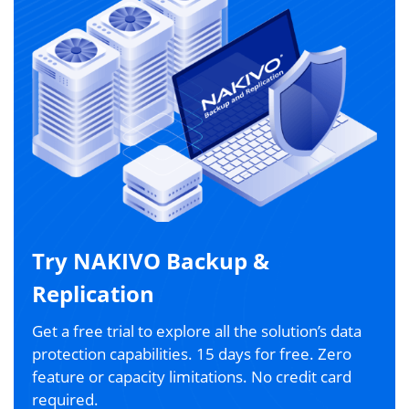
Try NAKIVO Backup &
Replication
Get a free trial to explore all the solution’s data
protection capabilities. 15 days for free. Zero
feature or capacity limitations. No credit card
required.