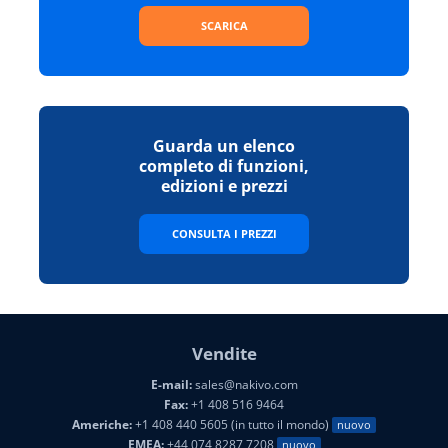
SCARICA
Guarda un elenco
completo di funzioni,
edizioni e prezzi
CONSULTA I PREZZI
Vendite
E-mail:
sales@nakivo.com
Fax:
+1 408 516 9464
Americhe:
+1 408 440 5605 (in tutto il mondo)
nuovo
EMEA:
+44 074 8287 7208
nuovo