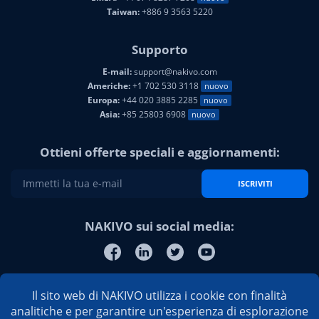
Taiwan:
+886 9 3563 5220
Supporto
E-mail:
support@nakivo.com
Americhe:
+1 702 530 3118
nuovo
Europa:
+44 020 3885 2285
nuovo
Asia:
+85 25803 6908
nuovo
Ottieni offerte speciali e aggiornamenti:
ISCRIVITI
NAKIVO sui social media:
Il sito web di NAKIVO utilizza i cookie con finalità
analitiche e per garantire un'esperienza di esplorazione