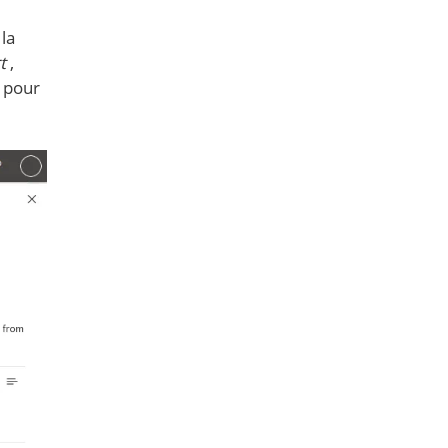
 la
rt
,
e pour