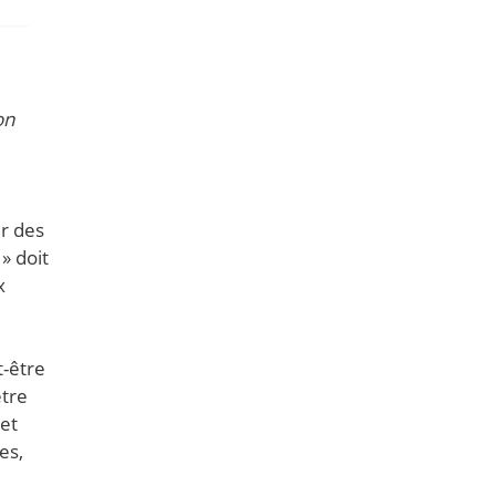
on
er des
» doit
x
t-être
être
 et
es,