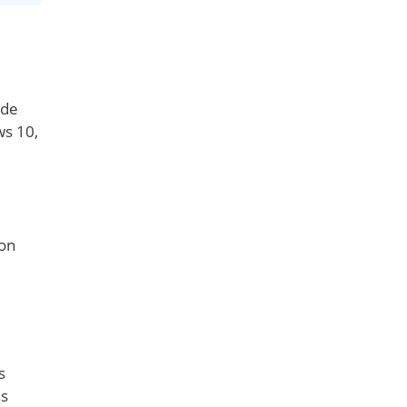
 de
ws 10,
on
s
ns