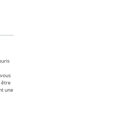
ouris
 vous
 être
ent une