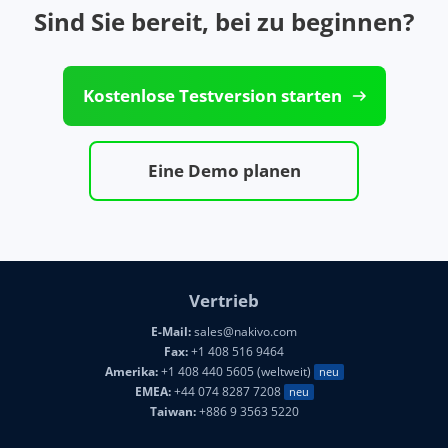
Sind Sie bereit, bei zu beginnen?
Kostenlose Testversion starten
Eine Demo planen
Vertrieb
E-Mail:
sales@nakivo.com
Fax:
+1 408 516 9464
Amerika:
+1 408 440 5605 (weltweit)
neu
EMEA:
+44 074 8287 7208
neu
Taiwan:
+886 9 3563 5220