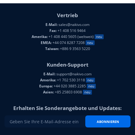
Vertrieb
E-Mail:
sales@nakivo.com
Fax:
+1 408 516 9464
Amerika:
+1 408 440 5605 (weltweit)
neu
EMEA:
+44 074 8287 7208
neu
Taiwan:
+886 9 3563 5220
Kunden-Support
E-Mail:
support@nakivo.com
Amerika:
+1 702 530 3118
neu
Europa:
+44 020 3885 2285
neu
Asien:
+85 25803 6908
neu
Erhalten Sie Sonderangebote und Updates:
ABONNIEREN