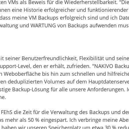
en VMs als Beweis für die Wiederherstellbarkeit. "Di
nnen eine Historie erfolgreicher und funktionierender
e, dass meine VM Backups erfolgreich sind und ich Dat
Verwaltung und WARTUNG von Backups aufwenden muss
 seiner Benutzerfreundlichkeit, Flexibilität und sein
pport-Level, den er erhält, zufrieden. "NAKIVO Backup
hen Weboberfläche bis hin zum schnellen und hilfreic
ren deduplizierten Volumes auf dem Hauptdatenserver 
stige Backup-Lösung für alle unsere Anforderungen. I
ne.
FEhS die Zeit für die Verwaltung des Backups und de
ps mehr als 50 % eingespart. Ich verbringe meine A
ben wir unseren Speicherplatz um etwa 30 % reduzier