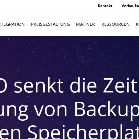
Kontakt
Verkaufs
NTEGRATION
PREISGESTALTUNG
PARTNER
RESSOURCEN
K
 senkt die Zeit 
ung von Backu
en Speicherpla