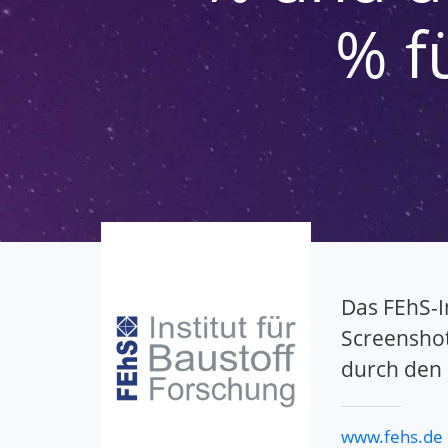
% f
Das FEhS-I
Screenshot
durch den 
www.fehs.de