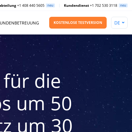
abteilung
+1 408 440 5605
neu
Kundendienst
+1 702 530 3118
neu
UNDENBETREUUNG
KOSTENLOSE TESTVERSION
für die
ps um 50
tz um 30