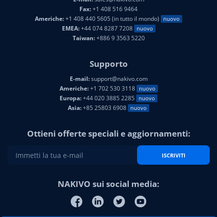
Fax:
+1 408 516 9464
Americhe:
+1 408 440 5605 (in tutto il mondo)
nuovo
EMEA:
+44 074 8287 7208
nuovo
Taiwan:
+886 9 3563 5220
Supporto
E-mail:
support@nakivo.com
Americhe:
+1 702 530 3118
nuovo
Europa:
+44 020 3885 2285
nuovo
Asia:
+85 25803 6908
nuovo
Ottieni offerte speciali e aggiornamenti:
ISCRIVITI
NAKIVO sui social media: