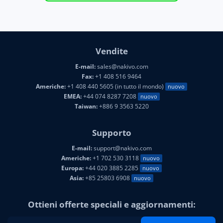
Vendite
E-mail:
sales@nakivo.com
Fax:
+1 408 516 9464
Americhe:
+1 408 440 5605 (in tutto il mondo)
nuovo
EMEA:
+44 074 8287 7208
nuovo
Taiwan:
+886 9 3563 5220
Supporto
E-mail:
support@nakivo.com
Americhe:
+1 702 530 3118
nuovo
Europa:
+44 020 3885 2285
nuovo
Asia:
+85 25803 6908
nuovo
Ottieni offerte speciali e aggiornamenti: