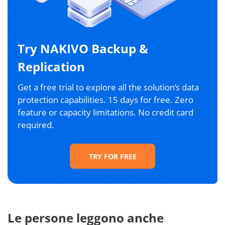
Try NAKIVO Backup &
Replication
Get a free trial to explore all the solution’s data
protection capabilities. 15 days for free. Zero
feature or capacity limitations. No credit card
required.
TRY FOR FREE
Le persone leggono anche