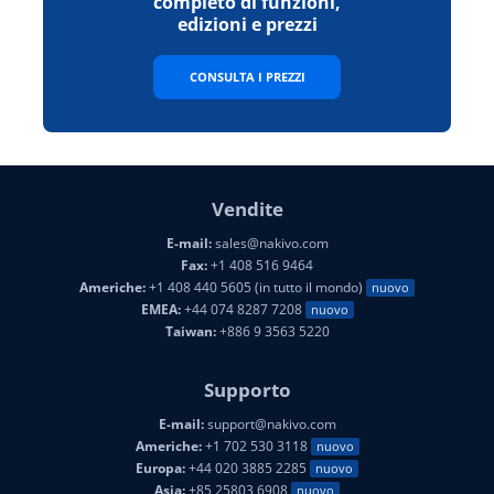
completo di funzioni,
edizioni e prezzi
CONSULTA I PREZZI
Vendite
E-mail:
sales@nakivo.com
Fax:
+1 408 516 9464
Americhe:
+1 408 440 5605 (in tutto il mondo)
nuovo
EMEA:
+44 074 8287 7208
nuovo
Taiwan:
+886 9 3563 5220
Supporto
E-mail:
support@nakivo.com
Americhe:
+1 702 530 3118
nuovo
Europa:
+44 020 3885 2285
nuovo
Asia:
+85 25803 6908
nuovo