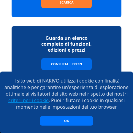
SCARICA
Guarda un elenco
completo di funzioni,
edizioni e prezzi
CONSULTA I PREZZI
Il sito web di NAKIVO utilizza i cookie con finalità
analitiche e per garantire un'esperienza di esplorazione
ottimale ai visitatori del sito web nel rispetto dei nostri
Vendite
criteri per i cookie
. Puoi rifiutare i cookie in qualsiasi
momento nelle impostazioni del tuo browser
E-mail:
sales@nakivo.com
Fax:
+1 408 516 9464
Americhe:
+1 408 440 5605 (in tutto il mondo)
nuovo
OK
EMEA:
+44 074 8287 7208
nuovo
Taiwan:
+886 9 3563 5220