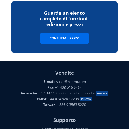
Guarda un elenco
completo di funzioni,
edizioni e prezzi
CONSULTA I PREZZI
Vendite
E-mail:
sales@nakivo.com
Fax:
+1 408 516 9464
Americhe:
+1 408 440 5605 (in tutto il mondo)
nuovo
EMEA:
+44 074 8287 7208
nuovo
Taiwan:
+886 9 3563 5220
Supporto
E-mail:
support@nakivo.com