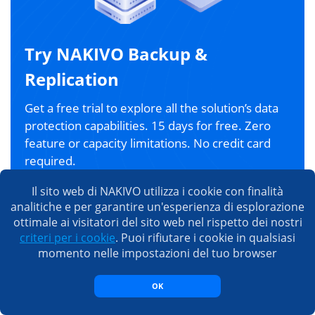
Try NAKIVO Backup &
Replication
Get a free trial to explore all the solution’s data
protection capabilities. 15 days for free. Zero
feature or capacity limitations. No credit card
required.
Il sito web di NAKIVO utilizza i cookie con finalità
TRY FOR FREE
analitiche e per garantire un'esperienza di esplorazione
ottimale ai visitatori del sito web nel rispetto dei nostri
criteri per i cookie
. Puoi rifiutare i cookie in qualsiasi
momento nelle impostazioni del tuo browser
Le persone leggono anche
OK