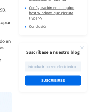
Configuración en el equipo
SB,
host Windows que ejecuta
Hyper-V
copiar
Conclusión
ado en
nes
Suscríbase a nuestro blog
n
SUSCRIBIRSE