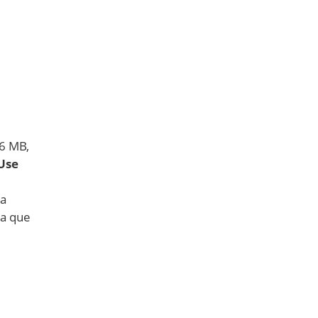
96 MB,
Use
ia
da que