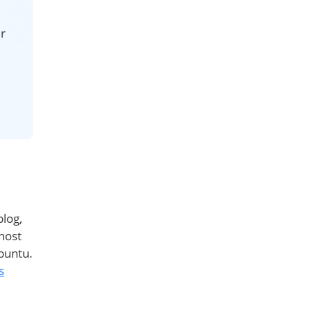
r
log,
host
buntu.
s