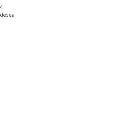
V
.
e desea