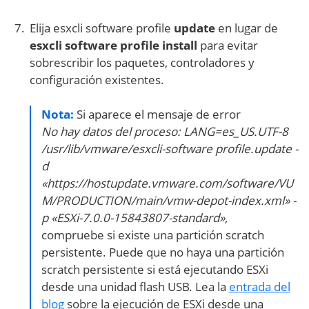
Elija esxcli software profile
update
en lugar de
esxcli software profile install
para evitar
sobrescribir los paquetes, controladores y
configuración existentes.
Nota:
Si aparece el mensaje de error
No hay datos del proceso: LANG=es_US.UTF-8
/usr/lib/vmware/esxcli-software profile.update -
d
«https://hostupdate.vmware.com/software/VU
M/PRODUCTION/main/vmw-depot-index.xml» -
p «ESXi-7.0.0-15843807-standard»,
compruebe si existe una partición scratch
persistente. Puede que no haya una partición
scratch persistente si está ejecutando ESXi
desde una unidad flash USB. Lea la
entrada del
blog
sobre la ejecución de ESXi desde una