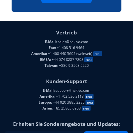
Vertrieb
E-Mail:
sales@nakivo.com
Fax:
+1 408 516 9464
Amerika:
+1 408 440 5605 (weltweit)
neu
EMEA:
+44 074 8287 7208
neu
Taiwan:
+886 9 3563 5220
Kunden-Support
E-Mail:
support@nakivo.com
Amerika:
+1 702 530 3118
neu
Europa:
+44 020 3885 2285
neu
Asien:
+85 25803 6908
neu
Erhalten Sie Sonderangebote und Updates: