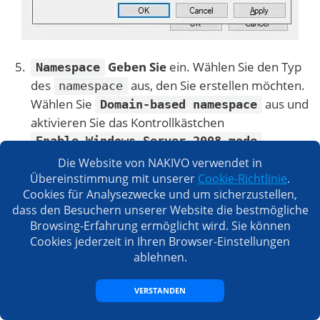
Geben Sie
ein. Wählen Sie den Typ
Namespace
des
aus, den Sie erstellen möchten.
namespace
Wählen Sie
aus und
Domain-based namespace
aktivieren Sie das Kontrollkästchen
.
Enable Windows Server 2008 mode
Aktivieren Sie dieses Kontrollkästchen, wenn die
Die Website von NAKIVO verwendet in
Funktionalität Ihrer Domain
Übereinstimmung mit unserer
Cookie-Richtlinie
.
ist, wenn Sie
Cookies für Analysezwecke und um sicherzustellen,
Windows Server 2008
dass den Besuchern unserer Website die bestmögliche
oder
Windows Server 2016
Browsing-Erfahrung ermöglicht wird. Sie können
verwenden, um eine
Windows Server 2019
Cookies jederzeit in Ihren Browser-Einstellungen
bessere Kompatibilität zu gewährleisten.
ablehnen.
Es wird empfohlen, eine domänenbasierte
VERSTANDEN
zu verwenden, da dies Vorteile wie eine
namespace