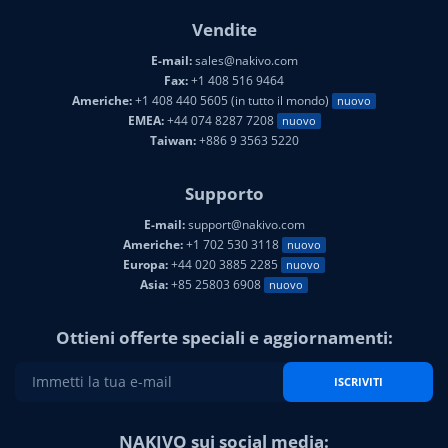
Vendite
E-mail:
sales@nakivo.com
Fax:
+1 408 516 9464
Americhe:
+1 408 440 5605 (in tutto il mondo)
nuovo
EMEA:
+44 074 8287 7208
nuovo
Taiwan:
+886 9 3563 5220
Supporto
E-mail:
support@nakivo.com
Americhe:
+1 702 530 3118
nuovo
Europa:
+44 020 3885 2285
nuovo
Asia:
+85 25803 6908
nuovo
Ottieni offerte speciali e aggiornamenti:
ISCRIVITI
NAKIVO sui social media: