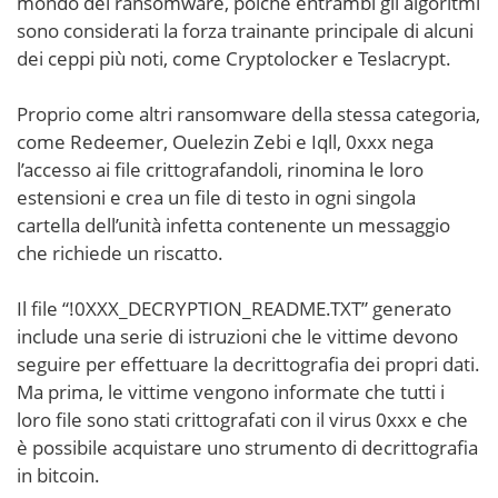
mondo del ransomware, poiché entrambi gli algoritmi
sono considerati la forza trainante principale di alcuni
dei ceppi più noti, come Cryptolocker e Teslacrypt.
Proprio come altri ransomware della stessa categoria,
come Redeemer, Ouelezin Zebi e Iqll, 0xxx nega
l’accesso ai file crittografandoli, rinomina le loro
estensioni e crea un file di testo in ogni singola
cartella dell’unità infetta contenente un messaggio
che richiede un riscatto.
Il file “!0XXX_DECRYPTION_README.TXT” generato
include una serie di istruzioni che le vittime devono
seguire per effettuare la decrittografia dei propri dati.
Ma prima, le vittime vengono informate che tutti i
loro file sono stati crittografati con il virus 0xxx e che
è possibile acquistare uno strumento di decrittografia
in bitcoin.