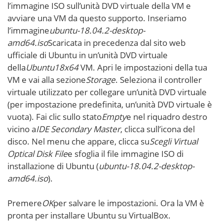
l’immagine ISO sull’unità DVD virtuale della VM e
avviare una VM da questo supporto. Inseriamo
l’immagine
ubuntu-18.04.2-desktop-
amd64.iso
Scaricata in precedenza dal sito web
ufficiale di Ubuntu in un’unità DVD virtuale
della
Ubuntu18x64
VM. Apri le impostazioni della tua
VM e vai alla sezione
Storage
. Seleziona il controller
virtuale utilizzato per collegare un’unità DVD virtuale
(per impostazione predefinita, un’unità DVD virtuale è
vuota). Fai clic sullo stato
Empty
e nel riquadro destro
vicino a
IDE Secondary Master
, clicca sull’icona del
disco. Nel menu che appare, clicca su
Scegli Virtual
Optical Disk File
e sfoglia il file immagine ISO di
installazione di Ubuntu (
ubuntu-18.04.2-desktop-
amd64.iso
).
Premere
OK
per salvare le impostazioni. Ora la VM è
pronta per installare Ubuntu su VirtualBox.