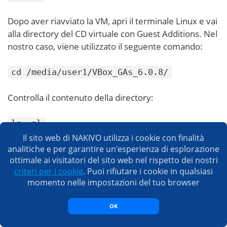
Dopo aver riavviato la VM, apri il terminale Linux e vai
alla directory del CD virtuale con Guest Additions. Nel
nostro caso, viene utilizzato il seguente comando:
cd /media/user1/VBox_GAs_6.0.8/
Controlla il contenuto della directory:
ls -al
Il sito web di NAKIVO utilizza i cookie con finalità
Esegui manualmente il programma di installazione
analitiche e per garantire un'esperienza di esplorazione
ottimale ai visitatori del sito web nel rispetto dei nostri
Linux di VirtualBox Guest Additions sul tuo Ubuntu su
criteri per i cookie
. Puoi rifiutare i cookie in qualsiasi
VirtualBox:
momento nelle impostazioni del tuo browser
sudo ./VBoxLinuxAdditions.run
OK