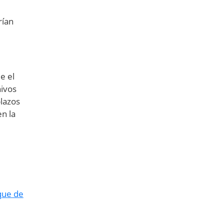
rían
e el
hivos
plazos
en la
que de