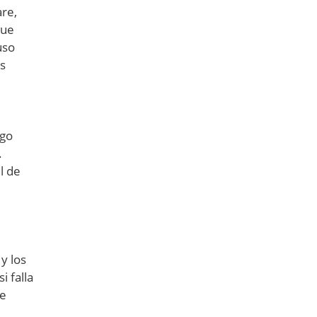
are,
que
uso
as
ago
.
l de
y los
 falla
de