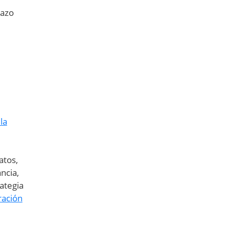
lazo
la
atos,
ncia,
ategia
ración
n