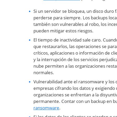
Si un servidor se bloquea, un disco duro 
perderse para siempre. Los backups local
también son vulnerables al robo, los inc
pueden mitigar estos riesgos.
El tiempo de inactividad sale caro. Cuan
que restaurarlos, las operaciones se para
críticos, aplicaciones o información de cl
y la interrupción de los servicios perjudi
nube permiten a las organizaciones resta
normales.
Vulnerabilidad ante el ransomware y los c
empresas cifrando los datos y exigiendo 
organizaciones se enfrentan a la disyunti
permanente. Contar con un backup en b
ransomware
.
Si los datos de los clientes se pierden o