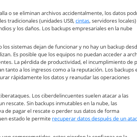
falla o se eliminan archivos accidentalmente, los datos pod
es tradicionales (unidades USB,
cintas
, servidores locales)
endios y los daños. Los backups empresariales en la nube
do los sistemas dejan de funcionar y no hay un backup desd
lizan. Es posible que los equipos no puedan acceder a arc
ientes. La pérdida de productividad, el incumplimiento de 
can tanto a los ingresos como a la reputación. Los backups 
urar rápidamente los datos y reanudar las operaciones
iberataques. Los ciberdelincuentes suelen atacar a las
un rescate. Sin backups inmutables en la nube, las
va de pagar el rescate o perder sus datos de forma
uen estado le permite
recuperar datos después de un ata
 se ven comprometidos, estos pierden la confianza en la