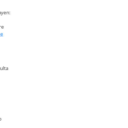
uyen:
re
de
ulta
o