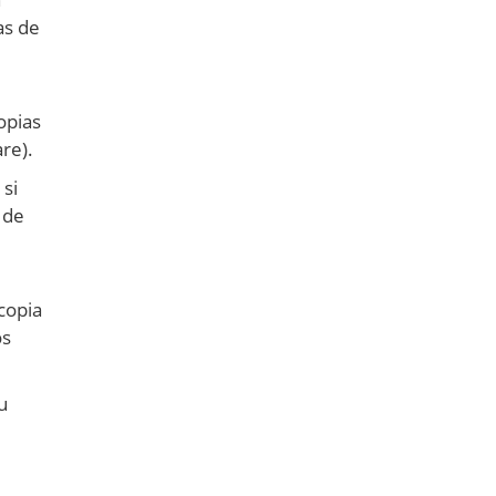
as de
opias
re).
 si
 de
copia
os
u