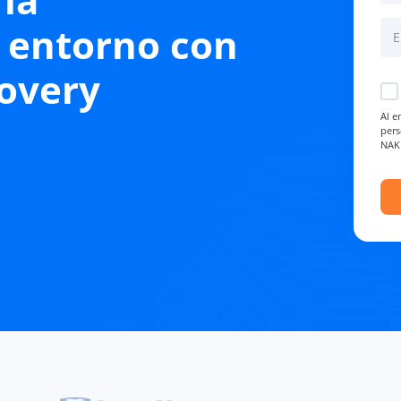
l entorno con
overy
Al e
pers
NAK